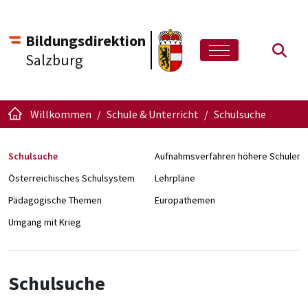
Bildungsdirektion
Such
Salzburg
Willkommen
Schule & Unterricht
Schulsuche
Schulsuche
Aufnahmsverfahren höhere Schulen
Österreichisches Schulsystem
Lehrpläne
Pädagogische Themen
Europathemen
Umgang mit Krieg
Schulsuche