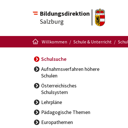
Bildungsdirektion
Salzburg
Willkommen
Schule & Unterricht
Schu
Schulsuche
Aufnahmsverfahren höhere
Schulen
Österreichisches
Schulsystem
Nationaler
Lehrpläne
Bildungsbericht
Pädagogische Themen
Österreichische
Begabungs- und
Europathemen
Rechtschreibung