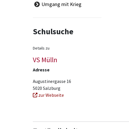
Begabtenförderung
Allg. Informationen
Umgang mit Krieg
Berufsreifeprüfung
Erasmus+
Bewegung und Sport
Europaservice
Bildungs- und
Berufsorientierung
Schulsuche
Bildungsstandards
Deutschförderung
Details zu
eLearning
Ganztägige
VS Mülln
Schulformen
Adresse
Lese-
Rechtschreibförderung
Augustinergasse 16
Mathematik und
5020 Salzburg
Dyskalkulie
zur Webseite
MINT
Musik
ÖKOLOG
Politische Bildung/GLV
-