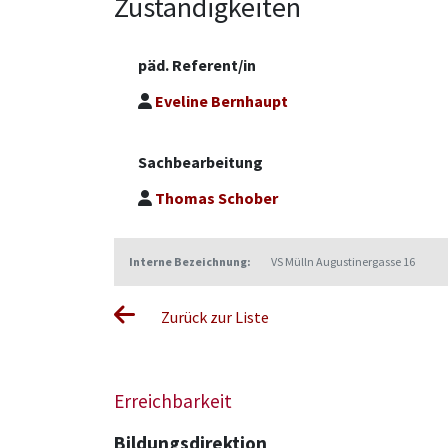
Zuständigkeiten
Demokratieverständnis
QMS
päd. Referent/in
Religion
Sexualpädagogik -
Eveline Bernhaupt
Qualitätssicherung
Sonderpädagogik
Sachbearbeitung
Sprachen
Verkehrs- und
Thomas Schober
Mobilitätserziehung
Wissenschaftsbildung
Interne Bezeichnung:
VS Mülln Augustinergasse 16
Zurück zur Liste
Erreichbarkeit
Bildungsdirektion