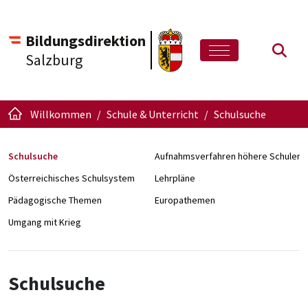
Bildungsdirektion
Such
Salzburg
Willkommen
Schule & Unterricht
Schulsuche
Schulsuche
Aufnahmsverfahren höhere Schulen
Österreichisches Schulsystem
Lehrpläne
Pädagogische Themen
Europathemen
Umgang mit Krieg
Schulsuche