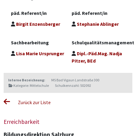
päd. Referent/in
päd. Referent/in
Birgit Enzensberger
Stephanie Ablinger
Sachbearbeitung
Schulqualitätsmanagement
Lisa Marie Ursprunger
Dipl.-Päd.Mag. Nadja
Pitzer, BEd
Interne Bezeichnung:
MS Bad Vigaun Landstraße 300
Kategorie: Mittelschule
Schulkennzahl: 502092
Zurück zur Liste
Erreichbarkeit
Bildungsdirektion Salzburg