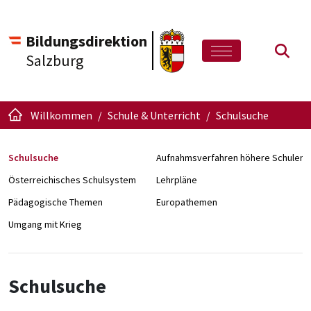
Bildungsdirektion
Such
Salzburg
Willkommen
Schule & Unterricht
Schulsuche
Schulsuche
Aufnahmsverfahren höhere Schulen
Österreichisches Schulsystem
Lehrpläne
Pädagogische Themen
Europathemen
Umgang mit Krieg
Schulsuche