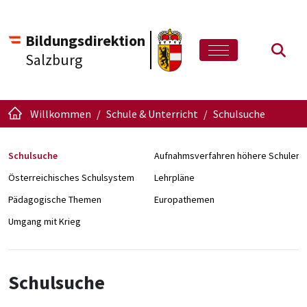
Bildungsdirektion
Such
Salzburg
Willkommen
Schule & Unterricht
Schulsuche
Schulsuche
Aufnahmsverfahren höhere Schulen
Österreichisches Schulsystem
Lehrpläne
Pädagogische Themen
Europathemen
Umgang mit Krieg
Schulsuche