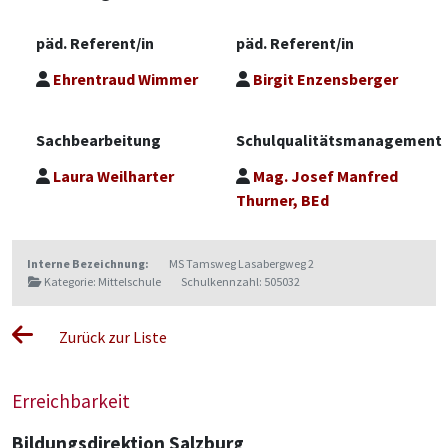
päd. Referent/in
päd. Referent/in
Ehrentraud Wimmer
Birgit Enzensberger
Sachbearbeitung
Schulqualitätsmanagement
Laura Weilharter
Mag. Josef Manfred
Thurner, BEd
Interne Bezeichnung:
MS Tamsweg Lasabergweg 2
Kategorie: Mittelschule
Schulkennzahl: 505032
Zurück zur Liste
Erreichbarkeit
Bildungsdirektion Salzburg