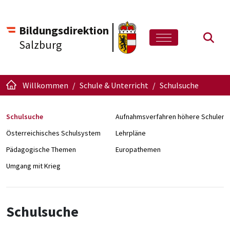
Bildungsdirektion
Such
Salzburg
Willkommen
Schule & Unterricht
Schulsuche
Schulsuche
Aufnahmsverfahren höhere Schulen
Österreichisches Schulsystem
Lehrpläne
Pädagogische Themen
Europathemen
Umgang mit Krieg
Schulsuche