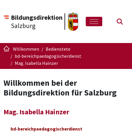
Bildungsdirektion
Such
Salzburg
Willkommen
Bedienstete
bd-bereichpaedagogischerdienst
Mag. Isabella Hainzer
Willkommen bei der
Bildungsdirektion für Salzburg
Mag. Isabella Hainzer
bd-bereichpaedagogischerdienst