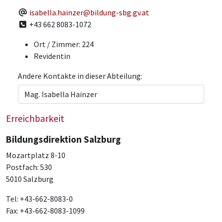
E-Mail
isabella.hainzer@bildung-sbg.gv.at
Telefon
+43 662 8083-1072
Ort / Zimmer:
224
Revidentin
Andere Kontakte in dieser Abteilung:
Erreichbarkeit
Bildungsdirektion Salzburg
Mozartplatz 8-10
Postfach: 530
5010 Salzburg
Tel: +43-662-8083-0
Fax: +43-662-8083-1099