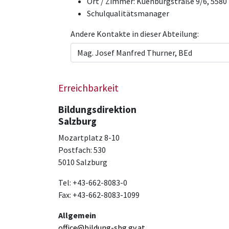
Ort / Zimmer:
Kuenburgstraße 9/6, 558
Schulqualitätsmanager
Andere Kontakte in dieser Abteilung:
Erreichbarkeit
Bildungsdirektion
Salzburg
Mozartplatz 8-10
Postfach: 530
5010 Salzburg
Tel: +43-662-8083-0
Fax: +43-662-8083-1099
Allgemein
office@bildung-sbg.gv.at