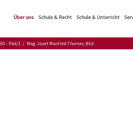
Über uns
Schule & Recht
Schule & Unterricht
Ser
BD - Päd/2
Mag. Josef Manfred Thurner, BEd