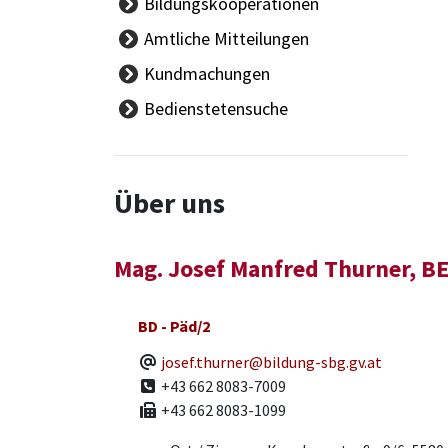
Bildungskooperationen
Gleichbehandlungs-/
Amtliche Mitteilungen
Frauenbeauftragte
Landesschüler/innenvertretung
Kundmachungen
Personalvertretung
Bedienstetensuche
Über uns
Mag. Josef Manfred Thurner, B
BD - Päd/2
E-Mail
josef.thurner@bildung-sbg.gv.at
Telefon
+43 662 8083-7009
Fax
+43 662 8083-1099