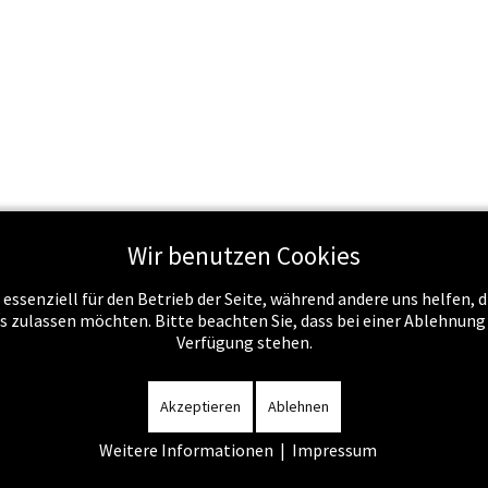
Wir benutzen Cookies
 essenziell für den Betrieb der Seite, während andere uns helfen,
Schule & Recht
Schule & Unterricht
Service
Job
es zulassen möchten. Bitte beachten Sie, dass bei einer Ablehnun
Verfügung stehen.
m
-
Datenschutzerklärung
-
Kontakt
-
Amtssignatur
-
Rechnunge
Akzeptieren
Ablehnen
Weitere Informationen
|
Impressum