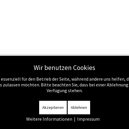
Wir benutzen Cookies
 essenziell für den Betrieb der Seite, während andere uns helfen,
Schule & Recht
Schule & Unterricht
Service
Job
es zulassen möchten. Bitte beachten Sie, dass bei einer Ablehnun
Verfügung stehen.
m
-
Datenschutzerklärung
-
Kontakt
-
Amtssignatur
-
Rechnunge
Akzeptieren
Ablehnen
Weitere Informationen
|
Impressum