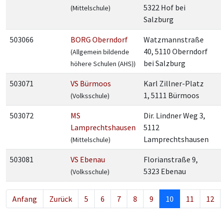
5322 Hof bei
(Mittelschule)
Salzburg
503066
BORG Oberndorf
Watzmannstraße
40, 5110 Oberndorf
(Allgemein bildende
bei Salzburg
höhere Schulen (AHS))
503071
VS Bürmoos
Karl Zillner-Platz
1, 5111 Bürmoos
(Volksschule)
503072
MS
Dir. Lindner Weg 3,
Lamprechtshausen
5112
Lamprechtshausen
(Mittelschule)
503081
VS Ebenau
Florianstraße 9,
5323 Ebenau
(Volksschule)
Anfang
Zurück
5
6
7
8
9
10
11
12