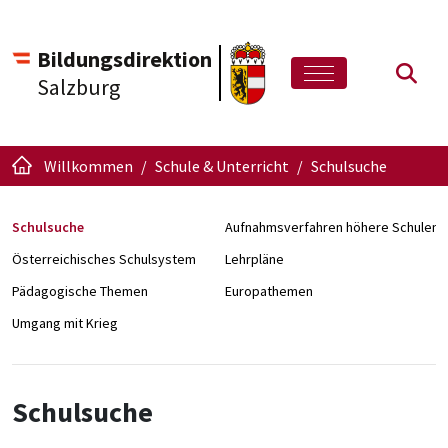
Bildungsdirektion
Such
Salzburg
Willkommen
Schule & Unterricht
Schulsuche
Schulsuche
Aufnahmsverfahren höhere Schulen
Österreichisches Schulsystem
Lehrpläne
Pädagogische Themen
Europathemen
Umgang mit Krieg
Schulsuche