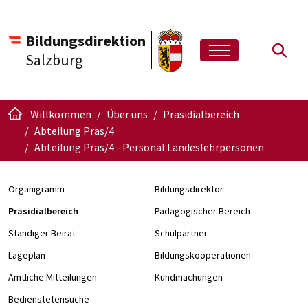
Bildungsdirektion
Such
Salzburg
Willkommen
Über uns
Präsidialbereich
Abteilung Präs/4
Abteilung Präs/4 - Personal Landeslehrpersonen
Organigramm
Bildungsdirektor
Präsidialbereich
Pädagogischer Bereich
Ständiger Beirat
Schulpartner
Lageplan
Bildungskooperationen
Amtliche Mitteilungen
Kundmachungen
Bedienstetensuche