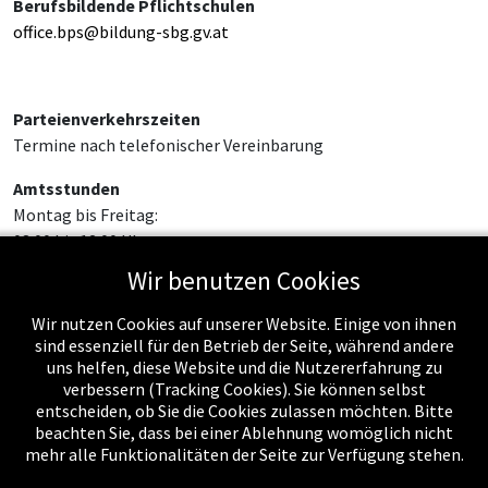
Berufsbildende Pflichtschulen
office.bps@bildung-sbg.gv.at
Parteienverkehrszeiten
Termine nach telefonischer Vereinbarung
Amtsstunden
Montag bis Freitag:
08:00 bis 12:00 Uhr
Wir benutzen Cookies
Wir nutzen Cookies auf unserer Website. Einige von ihnen
sind essenziell für den Betrieb der Seite, während andere
uns helfen, diese Website und die Nutzererfahrung zu
verbessern (Tracking Cookies). Sie können selbst
entscheiden, ob Sie die Cookies zulassen möchten. Bitte
beachten Sie, dass bei einer Ablehnung womöglich nicht
mehr alle Funktionalitäten der Seite zur Verfügung stehen.
Impressum
-
Datenschutzerklärung
-
Kontakt
-
Amtssignatur
-