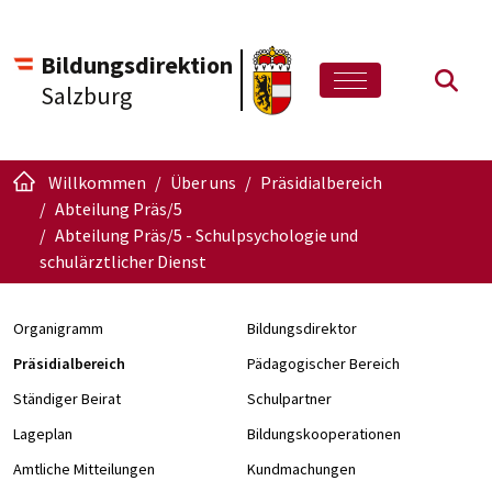
Bildungsdirektion
Such
Salzburg
Willkommen
Über uns
Präsidialbereich
Abteilung Präs/5
Abteilung Präs/5 - Schulpsychologie und
schulärztlicher Dienst
Organigramm
Bildungsdirektor
Präsidialbereich
Pädagogischer Bereich
Ständiger Beirat
Schulpartner
Lageplan
Bildungskooperationen
Amtliche Mitteilungen
Kundmachungen