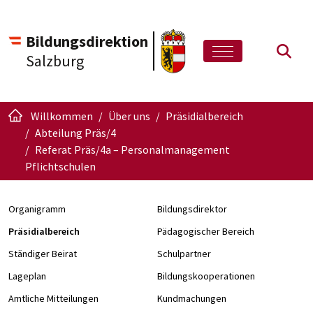
Bildungsdirektion
Such
Salzburg
Willkommen
Über uns
Präsidialbereich
Abteilung Präs/4
Referat Präs/4a – Personalmanagement
Pflichtschulen
Organigramm
Bildungsdirektor
Präsidialbereich
Pädagogischer Bereich
Ständiger Beirat
Schulpartner
Lageplan
Bildungskooperationen
Amtliche Mitteilungen
Kundmachungen