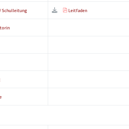
/ Schulleitung
Leitfaden
torin
t
e