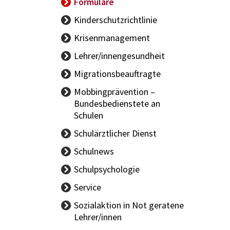
Formulare
Kinderschutzrichtlinie
Krisenmanagement
Lehrer/innengesundheit
LAND Allgemein
Migrationsbeauftragte
BUND Allgemein
Mobbingprävention –
Bundesbedienstete an
Schulen
Schulärztlicher Dienst
Aktuelles -
Schulnews
Schulärzt/innen
Schulpsychologie
Schüler/innengesundheit
Team
Service
Gesundheitsförderung
Angebote
Sozialaktion in Not geratene
KIS
Lehrer/innen