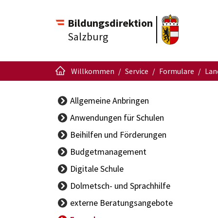
Bildungsdirektion
Salzburg
Willkommen
Service
Formulare
Lan
Allgemeine Anbringen
Anwendungen für Schulen
APS Portal
Beihilfen und Förderungen
Schüleraufnahme
Budgetmanagement
Schulschreiben
BBG-
Digitale Schule
Singendes
Vertragsinformationen
Klassenzimmer
Dolmetsch- und Sprachhilfe
Handbuch Budget
ISO.web
externe Beratungsangebote
Sachgüterübertragung
Support-
Ansprechpersonen