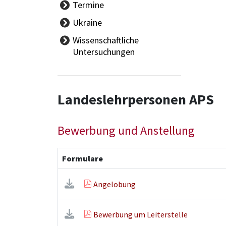
Termine
Ferien
Ukraine
Tag der offenen Tür
Wissenschaftliche
Schulautonome Tage
Untersuchungen
Eignungsprüfungen
Elternsprechtage
Reife,- Diplom- und
Landeslehrpersonen APS
Abschlussprüfungen
Bewerbung und Anstellung
Formulare
Angelobung
Bewerbung um Leiterstelle