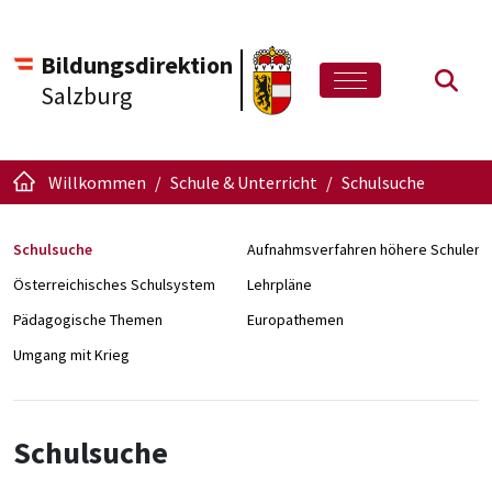
Bildungsdirektion
Such
Salzburg
Willkommen
Schule & Unterricht
Schulsuche
Schulsuche
Aufnahmsverfahren höhere Schulen
Österreichisches Schulsystem
Lehrpläne
Pädagogische Themen
Europathemen
Umgang mit Krieg
Schulsuche