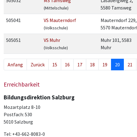
505032
MS Tamsweg
Lasabergweg 2,
5580 Tamsweg
(Mittelschule)
505041
VS Mauterndorf
Mauterndorf 229,
5570 Mauterndor
(Volksschule)
505051
VS Muhr
Muhr 101, 5583
Muhr
(Volksschule)
Anfang
Zurück
15
16
17
18
19
20
21
Erreichbarkeit
Bildungsdirektion Salzburg
Mozartplatz 8-10
Postfach: 530
5010 Salzburg
Tel: +43-662-8083-0