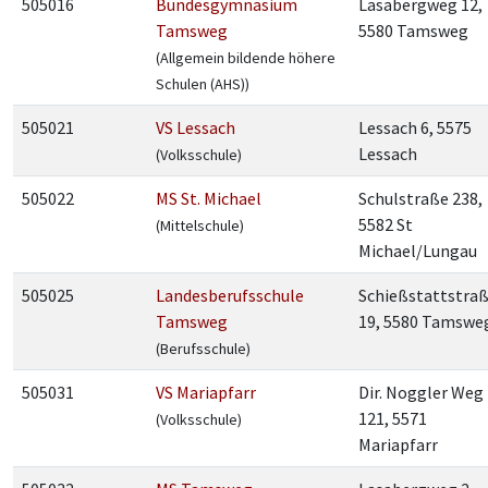
505016
Bundesgymnasium
Lasabergweg 12,
Tamsweg
5580 Tamsweg
(Allgemein bildende höhere
Schulen (AHS))
505021
VS Lessach
Lessach 6, 5575
Lessach
(Volksschule)
505022
MS St. Michael
Schulstraße 238,
5582 St
(Mittelschule)
Michael/Lungau
505025
Landesberufsschule
Schießstattstra
Tamsweg
19, 5580 Tamswe
(Berufsschule)
505031
VS Mariapfarr
Dir. Noggler Weg
121, 5571
(Volksschule)
Mariapfarr