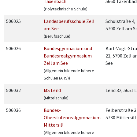
Taxenbach
5660 Taxenbac
(Polytechnische Schule)
506025
Landesberufsschule Zell
Schulstraße 4,
am See
5700 Zell am S
(Berufsschule)
506026
Bundesgymnasium und
Karl-Vogt-Str
Bundesrealgymnasium
21, 5700 Zell 
Zell am See
See
(Allgemein bildende höhere
Schulen (AHS))
506032
MS Lend
Lend 32, 5651 
(Mittelschule)
506036
Bundes-
Felberstraße 3
Oberstufenrealgymnasium
5730 Mittersill
Mittersill
(Allgemein bildende höhere