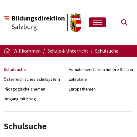
Bildungsdirektion
Such
Salzburg
Willkommen
Schule & Unterricht
Schulsuche
Schulsuche
Aufnahmsverfahren höhere Schulen
Österreichisches Schulsystem
Lehrpläne
Pädagogische Themen
Europathemen
Umgang mit Krieg
Schulsuche