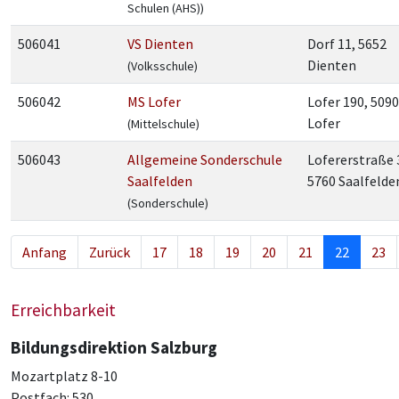
Schulen (AHS))
506041
VS Dienten
Dorf 11, 5652
Dienten
(Volksschule)
506042
MS Lofer
Lofer 190, 5090
Lofer
(Mittelschule)
506043
Allgemeine Sonderschule
Lofererstraße 
Saalfelden
5760 Saalfelde
(Sonderschule)
Anfang
Zurück
17
18
19
20
21
22
23
Erreichbarkeit
Bildungsdirektion Salzburg
Mozartplatz 8-10
Postfach: 530