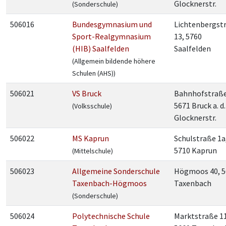
Glocknerstr.
(Sonderschule)
506016
Bundesgymnasium und
Lichtenbergst
Sport-Realgymnasium
13, 5760
(HIB) Saalfelden
Saalfelden
(Allgemein bildende höhere
Schulen (AHS))
506021
VS Bruck
Bahnhofstraße
5671 Bruck a. d.
(Volksschule)
Glocknerstr.
506022
MS Kaprun
Schulstraße 1a
5710 Kaprun
(Mittelschule)
506023
Allgemeine Sonderschule
Högmoos 40, 5
Taxenbach-Högmoos
Taxenbach
(Sonderschule)
506024
Polytechnische Schule
Marktstraße 11