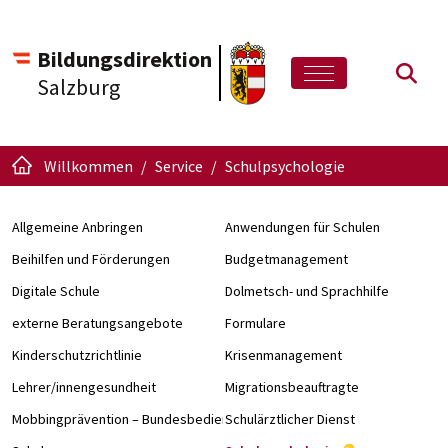
Bildungsdirektion
Such
Salzburg
Willkommen
Service
Schulpsychologie
Allgemeine Anbringen
Anwendungen für Schulen
Beihilfen und Förderungen
Budgetmanagement
Digitale Schule
Dolmetsch- und Sprachhilfe
externe Beratungsangebote
Formulare
Kinderschutzrichtlinie
Krisenmanagement
Lehrer/innengesundheit
Migrationsbeauftragte
Mobbingprävention – Bundesbedienstete an Schulen
Schulärztlicher Dienst