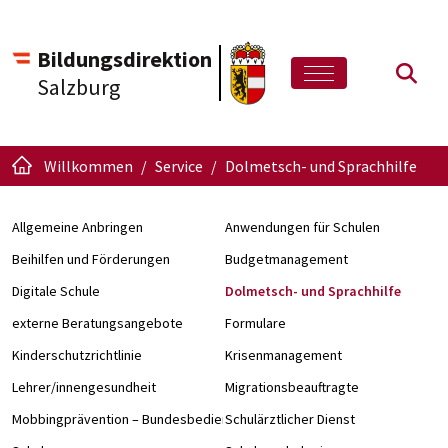
Bildungsdirektion
Such
Salzburg
Willkommen
Service
Dolmetsch- und Sprachhilfe
Allgemeine Anbringen
Anwendungen für Schulen
Beihilfen und Förderungen
Budgetmanagement
Digitale Schule
Dolmetsch- und Sprachhilfe
externe Beratungsangebote
Formulare
Kinderschutzrichtlinie
Krisenmanagement
Lehrer/innengesundheit
Migrationsbeauftragte
Mobbingprävention – Bundesbedienstete an Schulen
Schulärztlicher Dienst