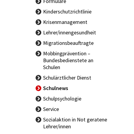
Formulare
Kinderschutzrichtlinie
Krisenmanagement
Lehrer/innengesundheit
LAND Allgemein
Migrationsbeauftragte
BUND Allgemein
Mobbingprävention –
Bundesbedienstete an
Schulen
Schulärztlicher Dienst
Aktuelles -
Schulnews
Schulärzt/innen
Schulpsychologie
Schüler/innengesundheit
Team
Service
Gesundheitsförderung
Angebote
Sozialaktion in Not geratene
KIS
Lehrer/innen