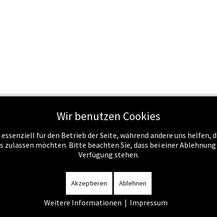
Wir benutzen Cookies
 essenziell für den Betrieb der Seite, während andere uns helfen,
Schule & Recht
Schule & Unterricht
Service
Job
es zulassen möchten. Bitte beachten Sie, dass bei einer Ablehnun
Verfügung stehen.
m
-
Datenschutzerklärung
-
Kontakt
-
Amtssignatur
-
Rechnunge
Akzeptieren
Ablehnen
Weitere Informationen
|
Impressum