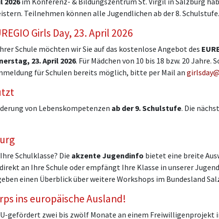
il 2026
im Konferenz- & Bildungszentrum St. Virgil in Salzburg ha
istern. Teilnehmen können alle Jugendlichen ab der 8. Schulstufe
REGIO Girls Day, 23. April 2026
Ihrer Schule möchten wir Sie auf das kostenlose Angebot des
EURE
erstag, 23. April 2026
. Für Mädchen von 10 bis 18 bzw. 20 Jahre.
eldung für Schulen bereits möglich, bitte per Mail an
girlsday
tzt
Förderung von Lebenskompetenzen
ab der 9. Schulstufe
. Die nächs
burg
Ihre Schulklasse? Die
akzente Jugendinfo
bietet eine breite Au
ekt an Ihre Schule oder empfängt Ihre Klasse in unserer Jugendi
geben einen Überblick über weitere Workshops im Bundesland Sal
rps ins europäische Ausland!
U-gefördert zwei bis zwölf Monate an einem Freiwilligenprojekt 