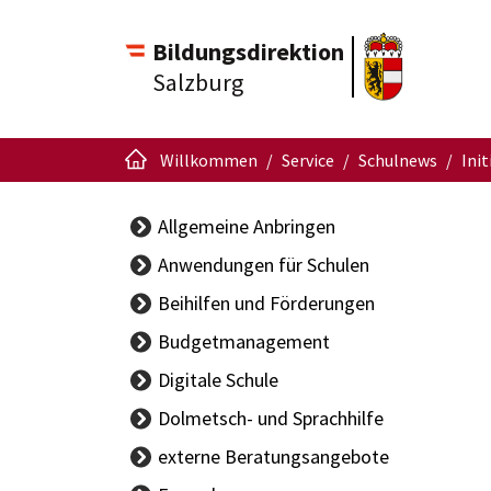
Bildungsdirektion
Salzburg
Willkommen
Service
Schulnews
Init
Allgemeine Anbringen
Anwendungen für Schulen
APS Portal
Beihilfen und Förderungen
Schüleraufnahme
Budgetmanagement
Schulschreiben
BBG-
Digitale Schule
Singendes
Vertragsinformationen
Klassenzimmer
Dolmetsch- und Sprachhilfe
Handbuch Budget
ISO.web
externe Beratungsangebote
Sachgüterübertragung
Support-
Ansprechpersonen