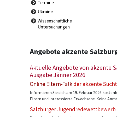
Termine
Ferien
Ukraine
Tag der offenen Tür
Wissenschaftliche
Schulautonome Tage
Untersuchungen
Eignungsprüfungen
Elternsprechtage
Reife,- Diplom- und
Angebote akzente Salzbur
Abschlussprüfungen
Aktuelle Angebote von akzente Sal
Ausgabe Jänner 2026
Online Eltern-Talk
der akzente Sucht
Informieren Sie sich am 19. Februar 2026 kosten
Eltern und interessierte Erwachsene. Keine An
Salzburger Jugendredewettbewerb