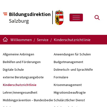
Bildungsdirektion
Such
Salzburg
Willkommen
Service
Kinderschutzrichtlinie
Allgemeine Anbringen
Anwendungen für Schulen
Beihilfen und Förderungen
Budgetmanagement
Digitale Schule
Dolmetsch- und Sprachhilfe
externe Beratungsangebote
Formulare
Kinderschutzrichtlinie
Krisenmanagement
Lehrer/innengesundheit
Migrationsbeauftragte
Mobbingprävention – Bundesbedienstete an Schulen
Schulärztlicher Dienst