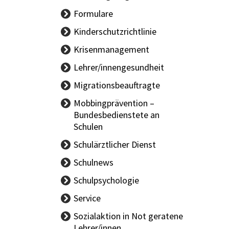
Formulare
Kinderschutzrichtlinie
Krisenmanagement
Lehrer/innengesundheit
LAND Allgemein
Migrationsbeauftragte
BUND Allgemein
Mobbingprävention –
Bundesbedienstete an
Schulen
Schulärztlicher Dienst
Aktuelles -
Schulnews
Schulärzt/innen
Schulpsychologie
Schüler/innengesundheit
Team
Service
Gesundheitsförderung
Angebote
Sozialaktion in Not geratene
KIS
Lehrer/innen