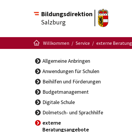
Bildungsdirektion
Salzburg
Willkommen
Service
externe Beratun
Allgemeine Anbringen
Anwendungen für Schulen
APS Portal
Beihilfen und Förderungen
Schüleraufnahme
Budgetmanagement
Schulschreiben
BBG-
Digitale Schule
Singendes
Vertragsinformationen
Klassenzimmer
Dolmetsch- und Sprachhilfe
Handbuch Budget
ISO.web
externe
Sachgüterübertragung
Support-
Beratungsangebote
Ansprechpersonen