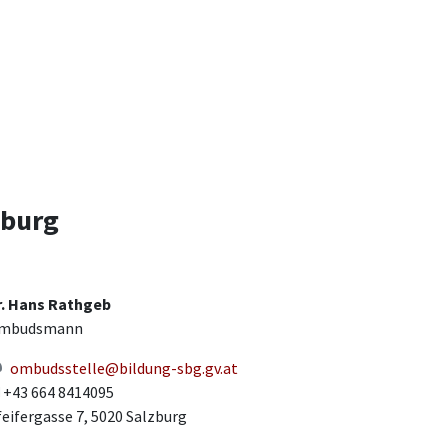
zburg
r. Hans Rathgeb
mbudsmann
ombudsstelle@bildung-sbg.gv.at
+43 664 8414095
eifergasse 7, 5020 Salzburg