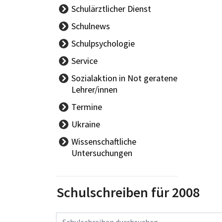
Schulärztlicher Dienst
Aktuelles -
Schulnews
Schulärzt/innen
Schulpsychologie
Schüler/innengesundheit
Team
Service
Gesundheitsförderung
Angebote
Sozialaktion in Not geratene
KIS
Lehrer/innen
Termine
Ferien
Ukraine
Tag der offenen Tür
Wissenschaftliche
Schulautonome Tage
Untersuchungen
Eignungsprüfungen
Elternsprechtage
Reife,- Diplom- und
Schulschreiben für 2008
Abschlussprüfungen
Suchbegriff