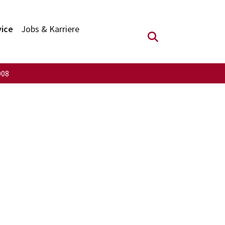
vice
Jobs & Karriere
Suchfeld anzei
008