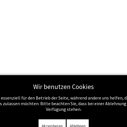
Wir benutzen Cookies
Schule & Recht
Schule & Unterricht
Service
Job
 essenziell für den Betrieb der Seite, während andere uns helfen,
es zulassen möchten. Bitte beachten Sie, dass bei einer Ablehnun
Verfügung stehen.
m
-
Datenschutzerklärung
-
Kontakt
-
Amtssignatur
-
Rechnunge
Akzeptieren
Ablehnen