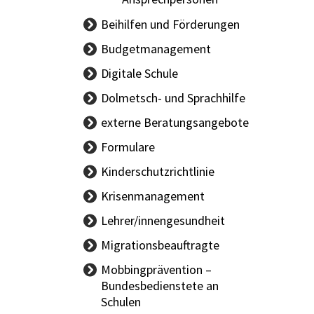
Beihilfen und Förderungen
Budgetmanagement
BBG-
Digitale Schule
Vertragsinformationen
Dolmetsch- und Sprachhilfe
Handbuch Budget
externe Beratungsangebote
Sachgüterübertragung
Formulare
Kinderschutzrichtlinie
Krisenmanagement
Lehrer/innengesundheit
LAND Allgemein
Migrationsbeauftragte
BUND Allgemein
Mobbingprävention –
Bundesbedienstete an
Schulen