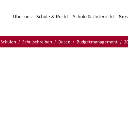
Über uns
Schule & Recht
Schule & Unterricht
Ser
 Schulen
Schulschreiben
Daten
Budgetmanagement
2