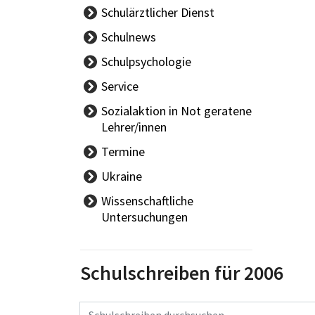
Schulärztlicher Dienst
Aktuelles -
Schulnews
Schulärzt/innen
Schulpsychologie
Schüler/innengesundheit
Team
Service
Gesundheitsförderung
Angebote
Sozialaktion in Not geratene
KIS
Lehrer/innen
Termine
Ferien
Ukraine
Tag der offenen Tür
Wissenschaftliche
Schulautonome Tage
Untersuchungen
Eignungsprüfungen
Elternsprechtage
Reife,- Diplom- und
Schulschreiben für 2006
Abschlussprüfungen
Suchbegriff