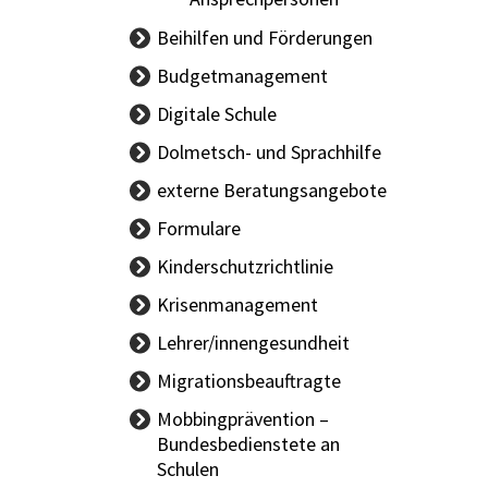
Beihilfen und Förderungen
Budgetmanagement
BBG-
Digitale Schule
Vertragsinformationen
Dolmetsch- und Sprachhilfe
Handbuch Budget
externe Beratungsangebote
Sachgüterübertragung
Formulare
Kinderschutzrichtlinie
Krisenmanagement
Lehrer/innengesundheit
LAND Allgemein
Migrationsbeauftragte
BUND Allgemein
Mobbingprävention –
Bundesbedienstete an
Schulen