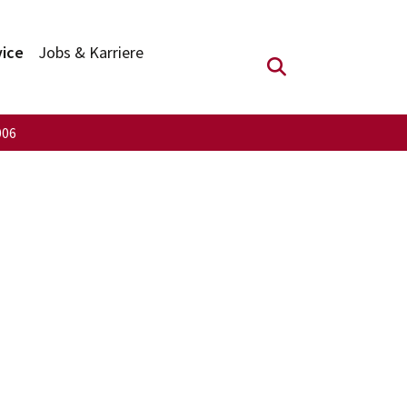
vice
Jobs & Karriere
Suchfeld anzei
006