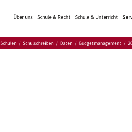
Über uns
Schule & Recht
Schule & Unterricht
Ser
 Schulen
Schulschreiben
Daten
Budgetmanagement
2