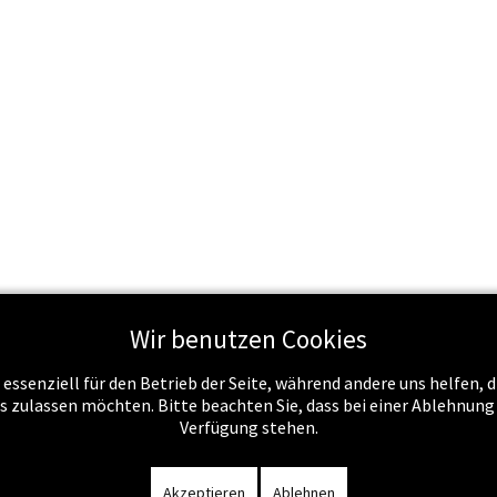
Wir benutzen Cookies
Schule & Recht
Schule & Unterricht
Service
Job
 essenziell für den Betrieb der Seite, während andere uns helfen,
es zulassen möchten. Bitte beachten Sie, dass bei einer Ablehnun
Verfügung stehen.
m
-
Datenschutzerklärung
-
Kontakt
-
Amtssignatur
-
Rechnunge
Akzeptieren
Ablehnen