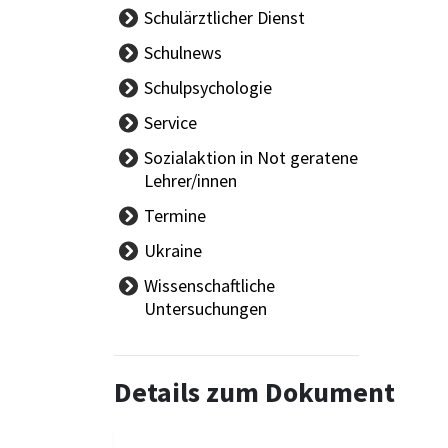
Schulärztlicher Dienst
Aktuelles -
Schulnews
Schulärzt/innen
Schulpsychologie
Schüler/innengesundheit
Team
Service
Gesundheitsförderung
Angebote
Sozialaktion in Not geratene
KIS
Lehrer/innen
Termine
Ferien
Ukraine
Tag der offenen Tür
Wissenschaftliche
Schulautonome Tage
Untersuchungen
Eignungsprüfungen
Elternsprechtage
Reife,- Diplom- und
Details zum Dokument
Abschlussprüfungen