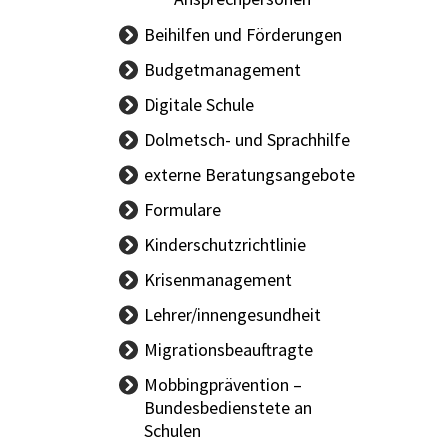
Beihilfen und Förderungen
Budgetmanagement
BBG-
Digitale Schule
Vertragsinformationen
Dolmetsch- und Sprachhilfe
Handbuch Budget
externe Beratungsangebote
Sachgüterübertragung
Formulare
Kinderschutzrichtlinie
Krisenmanagement
Lehrer/innengesundheit
LAND Allgemein
Migrationsbeauftragte
BUND Allgemein
Mobbingprävention –
Bundesbedienstete an
Schulen