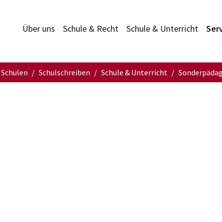
Über uns
Schule & Recht
Schule & Unterricht
Ser
 Schulen
Schulschreiben
Schule & Unterricht
Sonderpädag