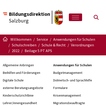
Bildungsdirektion
Such
Salzburg
Willkommen
Service
Anwendungen für Schulen
Schulschreiben
Schule & Recht
Verordnungen
2022
Beilage 5 PT APS
Allgemeine Anbringen
Anwendungen für Schulen
Beihilfen und Förderungen
Budgetmanagement
Digitale Schule
Dolmetsch- und Sprachhilfe
externe Beratungsangebote
Formulare
Kinderschutzrichtlinie
Krisenmanagement
Lehrer/innengesundheit
Migrationsbeauftragte