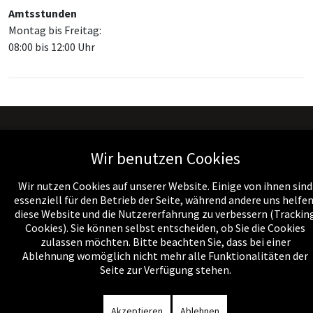
Amtsstunden
Montag bis Freitag:
08:00 bis 12:00 Uhr
Wir benutzen Cookies
Wir nutzen Cookies auf unserer Website. Einige von ihnen sind
Impressum
-
Datenschutzerklärung
-
Kontakt
-
Amtssignatur
-
essenziell für den Betrieb der Seite, während andere uns helfen
diese Website und die Nutzererfahrung zu verbessern (Trackin
Rechnungen
-
Sitemap
Cookies). Sie können selbst entscheiden, ob Sie die Cookies
zulassen möchten. Bitte beachten Sie, dass bei einer
Ablehnung womöglich nicht mehr alle Funktionalitäten der
Seite zur Verfügung stehen.
Akzeptieren
Ablehnen