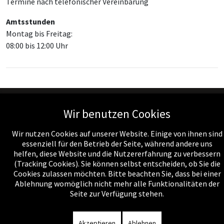
Termine nach telefonischer Vereinbarung
Amtsstunden
Montag bis Freitag:
08:00 bis 12:00 Uhr
Wir benutzen Cookies
Wir nutzen Cookies auf unserer Website. Einige von ihnen sind
essenziell für den Betrieb der Seite, während andere uns
helfen, diese Website und die Nutzererfahrung zu verbessern
Impressum
-
Datenschutzerklärung
-
Kontakt
-
Amtssignatur
-
(Tracking Cookies). Sie können selbst entscheiden, ob Sie die
Rechnungen
-
Sitemap
Cookies zulassen möchten. Bitte beachten Sie, dass bei einer
Ablehnung womöglich nicht mehr alle Funktionalitäten der
Seite zur Verfügung stehen.
Akzeptieren
Ablehnen